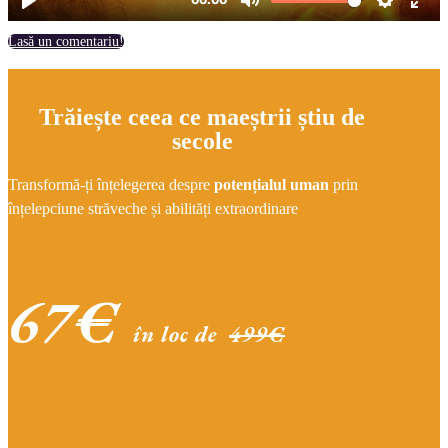
Lasă un comentariu!
Trăiește ceea ce maeștrii știu de
secole
Transformă-ți înțelegerea despre
potențialul uman
prin
înțelepciune străveche și abilități extraordinare
67€
în loc de
499€