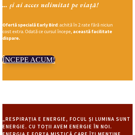
… și ai acces nelimitat pe viață!
Ofertă specială Early Bird
: achită în 2 rate fără niciun
cost extra. Odată ce cursul începe,
această facilitate
dispare.
ÎNCEPE ACUM!
„RESPIRAȚIA E ENERGIE, FOCUL ȘI LUMINA SUNT
ENERGIE. CU TOȚII AVEM ENERGIE ÎN NOI.
ENERGIA E FORȚA MISTICĂ CARE ÎȚI MENȚINE