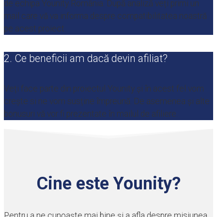
de echipa Younity România. După analiză veți primi un
mail care vă va informa despre compatibilitatea noastră
pe acest proiect.
2. Ce beneficii am dacă devin afiliat?
Veți face parte din proiectul Younity și în acest fel vom
crește si ne vom susține împreună. De asemenea și alte
bonusuri vă vor fi prezentate în mailul de afiliere.
Cine este Younity?
Pentru a ne cunoaște mai bine și a afla despre misiunea