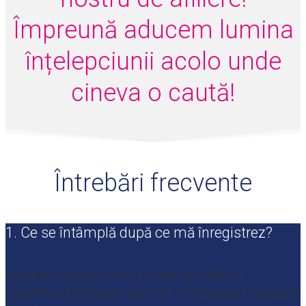
Împreună aducem lumina
înțelepciunii acolo unde
cineva o caută!
Întrebări frecvente
1. Ce se întâmplă după ce mă înregistrez?
Veți primi un mail de la noi în care vă rugăm să
completați informațiile solictate. Acestea vor fi analizate