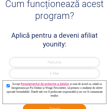
Cum funcționează acest
program?
Aplică pentru a deveni afiliat
younity:
Accept
Regulamentul de protecție a datelor
și sunt de acord ca, odată cu
înregistrarea pe Psi Online și Wrage Newsletter, să primesc o mulțime de oferte
speciale formidabile. Datele tale vor fi prelucrate responsabil și nu vor fi comunicate
terților.
Trimite